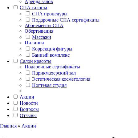
Аренда залов
СПА салоны
СПА процедуры
Подарочные СПА сертификаты
Абонементы СПА
Обертывания
Массажи
Пилинги
Коррекция фигуры
Банный комплекс
Салон красоты
Подарочные сертификаты
Парикмахерский зал
Эстетическая косметология
Ногтевая студия
Акции
Новости
Вопросы
Отзывы
Главная
»
Акции