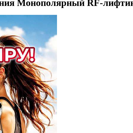
ения Монополярный RF-лифтин