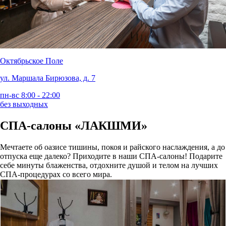
Октябрьское Поле
ул. Маршала Бирюзова, д. 7
пн-вс 8:00 - 22:00
без выходных
СПА-салоны «ЛАКШМИ»
Мечтаете об оазисе тишины, покоя и райского наслаждения, а до
отпуска еще далеко? Приходите в наши СПА-салоны! Подарите
себе минуты блаженства, отдохните душой и телом на лучших
СПА-процедурах со всего мира.