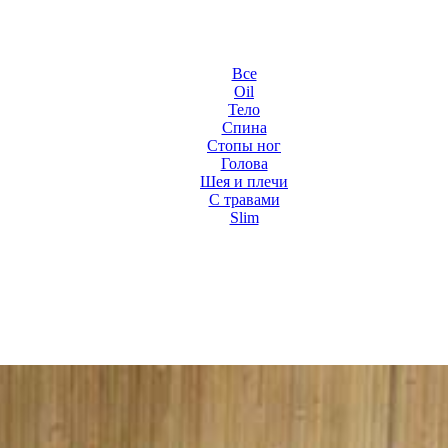
Все
Oil
Тело
Спина
Стопы ног
Голова
Шея и плечи
С травами
Slim