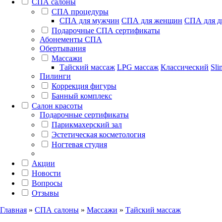
СПА салоны
СПА процедуры
СПА для мужчин
СПА для женщин
СПА для д
Подарочные СПА сертификаты
Абонементы СПА
Обертывания
Массажи
Тайский массаж
LPG массаж
Классический
Sli
Пилинги
Коррекция фигуры
Банный комплекс
Салон красоты
Подарочные сертификаты
Парикмахерский зал
Эстетическая косметология
Ногтевая студия
Акции
Новости
Вопросы
Отзывы
Главная
»
СПА салоны
»
Массажи
»
Тайский массаж