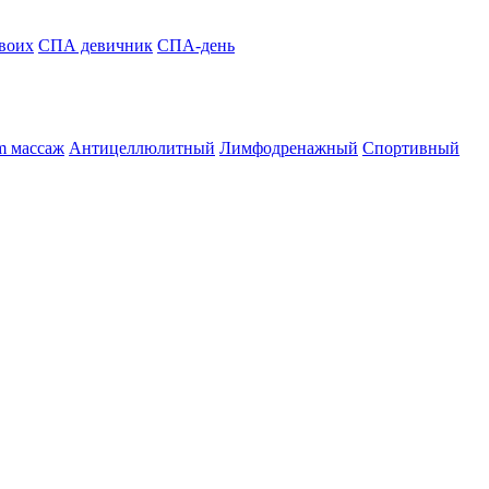
воих
СПА девичник
СПА-день
m массаж
Антицеллюлитный
Лимфодренажный
Спортивный