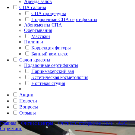
Аренда залов
СПА салоны
СПА процедуры
Подарочные СПА сертификаты
Абонементы СПА
Обертывания
Массажи
Пилинги
Коррекция фигуры
Банный комплекс
Салон красоты
Подарочные сертификаты
Парикмахерский зал
Эстетическая косметология
Ногтевая студия
Акции
Новости
Вопросы
Отзывы
Главная
»
Фитнес центры
»
Фитнес Октябрьское Поле
»
АБС +
Стретчинг