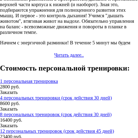
верхней части корпуса к нижней (и наоборот). Зная это,
подбираются упражнения для полноценного развития этих
мышц. И первое - это контроль дыхания! Учимся "дышать
животом", втягивая живот на выдохе. Обязательно управления
на баланс - всевозможные движения и повороты в планке в
различном темпе.
Начнем с энергичной разминки!
В течение 5 минут мы будем
достаточно интенсивно двигаться. Махи и удары ногами и
руками отлично развивают мышечный корсет, при этом
Читать далее..
совершенно безопасны. Главное, следим за дыханием! В
тренировках, направленных на укрепление пресса, очень важен
Стоимость персональной тренировки:
контроль движений, чтобы не навредить себе!
Имеется ряд противопоказаний
, зная про которые, тренер может
1 персональная тренировка
подобрать альтернативные упражнения. Это: диастаз прямых
2800
руб.
мышц живота, грыжи брюшной полости, опущение внутренних
Заказать
органов и ряд других. Также с осторожностью следует
4 персональных тренировки (срок действия 30 дней)
заниматься при грыжах и протрузиях поясничного отдела
8600
руб.
позвоночника. Предупредите тренера! Правильно дышать и
Заказать
выполнять упражнения стоя можно всем!
8 персональных тренировок (срок действия 30 дней)
16400
руб.
Вторая часть тренировки - растяжка (Стретчинг)
. Наша цель -
Заказать
увеличение амплитуды движения суставов. Как следствие -
12 персональных тренировок (срок действия 45 дней)
удлинение мышц. Обязательно работаем со спиной! Растянутые
23400
руб.