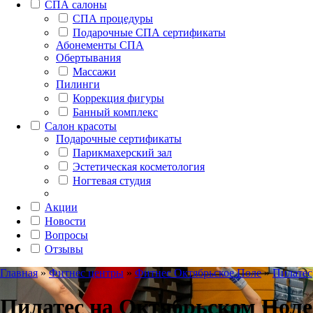
СПА салоны
СПА процедуры
Подарочные СПА сертификаты
Абонементы СПА
Обертывания
Массажи
Пилинги
Коррекция фигуры
Банный комплекс
Салон красоты
Подарочные сертификаты
Парикмахерский зал
Эстетическая косметология
Ногтевая студия
Акции
Новости
Вопросы
Отзывы
Главная
»
Фитнес центры
»
Фитнес Октябрьское Поле
»
Пилатес
Пилатес на Октябрьском Поле