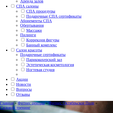
Аренда залов
СПА салоны
СПА процедуры
Подарочные СПА сертификаты
Абонементы СПА
Обертывания
Массажи
Пилинги
Коррекция фигуры
Банный комплекс
Салон красоты
Подарочные сертификаты
Парикмахерский зал
Эстетическая косметология
Ногтевая студия
Акции
Новости
Вопросы
Отзывы
Главная
»
Фитнес центры
»
Фитнес Октябрьское Поле
»
Силовой тренинг