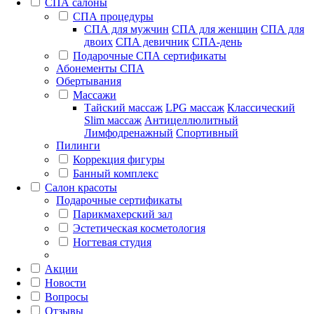
СПА салоны
СПА процедуры
СПА для мужчин
СПА для женщин
СПА для
двоих
СПА девичник
СПА-день
Подарочные СПА сертификаты
Абонементы СПА
Обертывания
Массажи
Тайский массаж
LPG массаж
Классический
Slim массаж
Антицеллюлитный
Лимфодренажный
Спортивный
Пилинги
Коррекция фигуры
Банный комплекс
Салон красоты
Подарочные сертификаты
Парикмахерский зал
Эстетическая косметология
Ногтевая студия
Акции
Новости
Вопросы
Отзывы