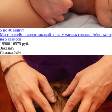
5 по 40 минут
Массаж шейно-воротниковой зоны + массаж головы. Абонемент
на 5 сеансов
19500
16575
руб.
Заказать
Скидка
24%