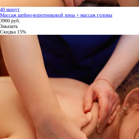
40 минут
Массаж шейно-воротниковой зоны + массаж головы
3900
руб.
Заказать
Скидка
15%