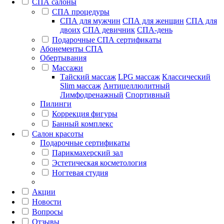
СПА салоны
СПА процедуры
СПА для мужчин
СПА для женщин
СПА для
двоих
СПА девичник
СПА-день
Подарочные СПА сертификаты
Абонементы СПА
Обертывания
Массажи
Тайский массаж
LPG массаж
Классический
Slim массаж
Антицеллюлитный
Лимфодренажный
Спортивный
Пилинги
Коррекция фигуры
Банный комплекс
Салон красоты
Подарочные сертификаты
Парикмахерский зал
Эстетическая косметология
Ногтевая студия
Акции
Новости
Вопросы
Отзывы