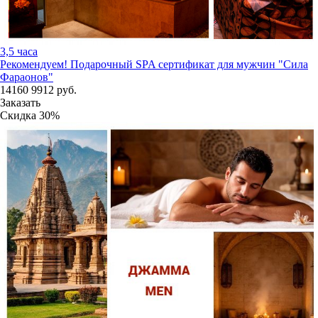
3,5 часа
Рекомендуем!
Подарочный SPA сертификат для мужчин "Сила
Фараонов"
14160
9912
руб.
Заказать
Скидка
30%