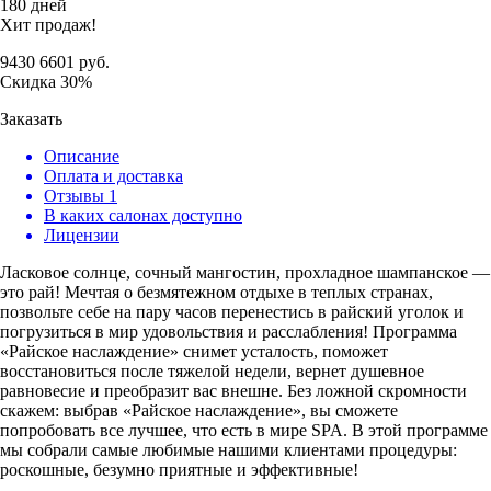
180 дней
Хит продаж!
9430
6601
руб.
Скидка
30%
Заказать
Описание
Оплата и доставка
Отзывы
1
В каких салонах доступно
Лицензии
Ласковое солнце, сочный мангостин, прохладное шампанское —
это рай! Мечтая о безмятежном отдыхе в теплых странах,
позвольте себе на пару часов перенестись в райский уголок и
погрузиться в мир удовольствия и расслабления! Программа
«Райское наслаждение» снимет усталость, поможет
восстановиться после тяжелой недели, вернет душевное
равновесие и преобразит вас внешне. Без ложной скромности
скажем: выбрав «Райское наслаждение», вы сможете
попробовать все лучшее, что есть в мире SPA. В этой программе
мы собрали самые любимые нашими клиентами процедуры:
роскошные, безумно приятные и эффективные!