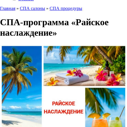
Главная
»
СПА салоны
»
СПА процедуры
СПА-программа «Райское
наслаждение»