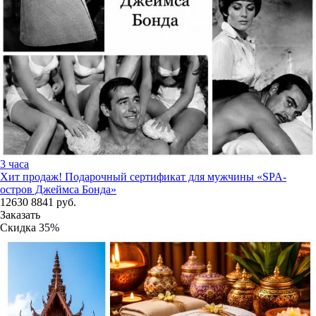
3 часа
Хит продаж!
Подарочный сертификат для мужчины «SPA-
остров Джеймса Бонда»
12630
8841
руб.
Заказать
Скидка
35%