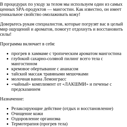
В процедурах по уходу за телом мы используем один из самых
ценных SPA-продуктов — мангостин. Как известно, он имеет
уникальное свойство омолаживать кожу!
Доверьтесь рукам специалистов, которые погрузят вас в целый
мир ощущений и ароматов, помогут отдохнуть и восстановить
силы!
Программа включает в себя:
прогрев в хаммаме с тропическим ароматом мангостина
глубокий сахарно-соляной пилинг всего тела с
мангостином
кремовое обертывание с ананасом
тайский массаж травяными мешочками
молочная ванна Лемонграсс
«чайный» комплимент от «ЛАКШМИ» и печенье с
предсказанием
Назначение:
Релаксирующие действие (отдых и восстановление)
Очищение кожи
Оздоровление организма
Термотерапия (прогрев тела)