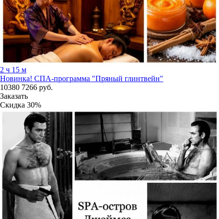
2 ч 15 м
Новинка!
СПА-программа "Пряный глинтвейн"
10380
7266
руб.
Заказать
Скидка
30%