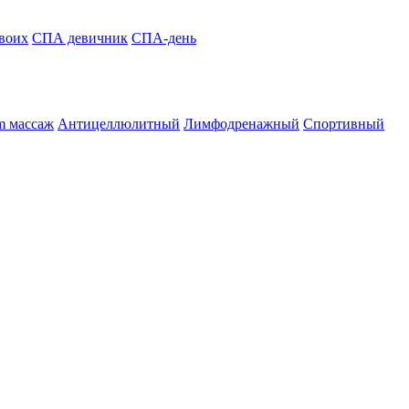
воих
СПА девичник
СПА-день
m массаж
Антицеллюлитный
Лимфодренажный
Спортивный