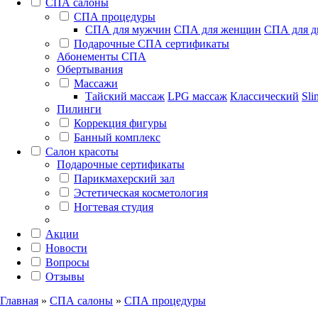
СПА салоны
СПА процедуры
СПА для мужчин
СПА для женщин
СПА для д
Подарочные СПА сертификаты
Абонементы СПА
Обертывания
Массажи
Тайский массаж
LPG массаж
Классический
Sli
Пилинги
Коррекция фигуры
Банный комплекс
Салон красоты
Подарочные сертификаты
Парикмахерский зал
Эстетическая косметология
Ногтевая студия
Акции
Новости
Вопросы
Отзывы
Главная
»
СПА салоны
»
СПА процедуры