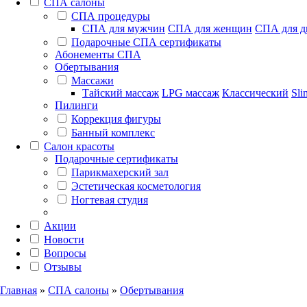
СПА салоны
СПА процедуры
СПА для мужчин
СПА для женщин
СПА для д
Подарочные СПА сертификаты
Абонементы СПА
Обертывания
Массажи
Тайский массаж
LPG массаж
Классический
Sli
Пилинги
Коррекция фигуры
Банный комплекс
Салон красоты
Подарочные сертификаты
Парикмахерский зал
Эстетическая косметология
Ногтевая студия
Акции
Новости
Вопросы
Отзывы
Главная
»
СПА салоны
»
Обертывания