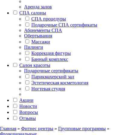
Аренда залов
СПА салоны
СПА процедуры
Подарочные СПА сертификаты
Абонементы СПА
Обертывания
Массажи
Пилинги
Коррекция фигуры
Банный комплекс
Салон красоты
Подарочные сертификаты
Парикмахерский зал
Эстетическая косметология
Ногтевая студия
Акции
Новости
Вопросы
Отзывы
Главная
»
Фитнес центры
»
Групповые программы
»
Функциональные