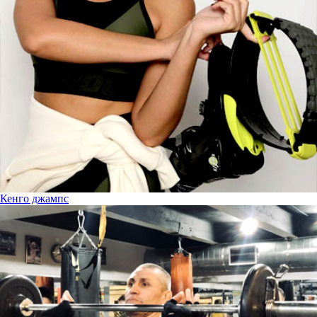
Кенго джампс