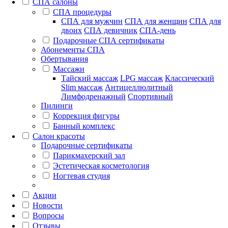
СПА салоны
СПА процедуры
СПА для мужчин
СПА для женщин
СПА для
двоих
СПА девичник
СПА-день
Подарочные СПА сертификаты
Абонементы СПА
Обертывания
Массажи
Тайский массаж
LPG массаж
Классический
Slim массаж
Антицеллюлитный
Лимфодренажный
Спортивный
Пилинги
Коррекция фигуры
Банный комплекс
Салон красоты
Подарочные сертификаты
Парикмахерский зал
Эстетическая косметология
Ногтевая студия
Акции
Новости
Вопросы
Отзывы