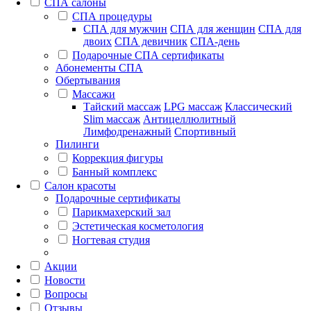
СПА салоны
СПА процедуры
СПА для мужчин
СПА для женщин
СПА для
двоих
СПА девичник
СПА-день
Подарочные СПА сертификаты
Абонементы СПА
Обертывания
Массажи
Тайский массаж
LPG массаж
Классический
Slim массаж
Антицеллюлитный
Лимфодренажный
Спортивный
Пилинги
Коррекция фигуры
Банный комплекс
Салон красоты
Подарочные сертификаты
Парикмахерский зал
Эстетическая косметология
Ногтевая студия
Акции
Новости
Вопросы
Отзывы