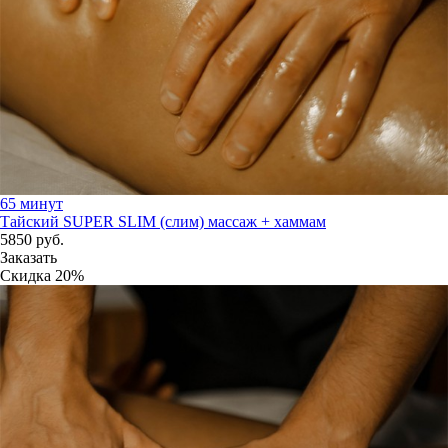
65 минут
Тайский SUPER SLIM (слим) массаж + хаммам
5850
руб.
Заказать
Скидка
20%