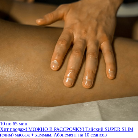
10 по 65 мин.
Хит продаж! МОЖНО В РАССРОЧКУ!
Тайский SUPER SLIM
(слим) массаж + хаммам. Абонемент на 10 сеансов