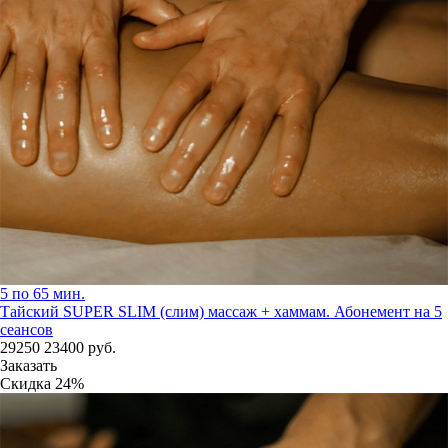
5 по 65 мин.
Тайский SUPER SLIM (слим) массаж + хаммам. Абонемент на 5
сеансов
29250
23400
руб.
Заказать
Скидка
24%