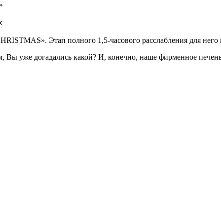
»
х
CHRISTMAS». Этап полного 1,5-часового расслабления для него и
ем, Вы уже догадались какой? И, конечно, наше фирменное печен