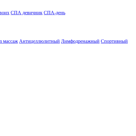
воих
СПА девичник
СПА-день
m массаж
Антицеллюлитный
Лимфодренажный
Спортивный