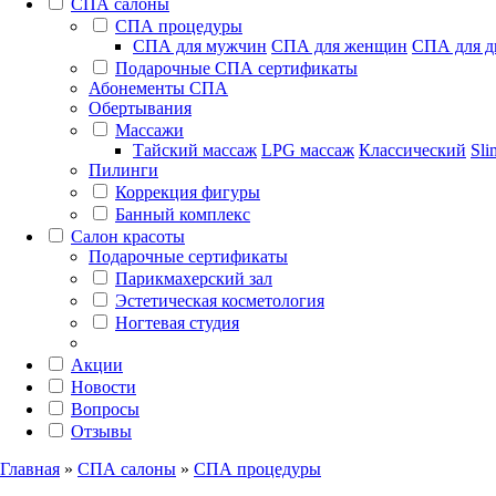
СПА салоны
СПА процедуры
СПА для мужчин
СПА для женщин
СПА для д
Подарочные СПА сертификаты
Абонементы СПА
Обертывания
Массажи
Тайский массаж
LPG массаж
Классический
Sli
Пилинги
Коррекция фигуры
Банный комплекс
Салон красоты
Подарочные сертификаты
Парикмахерский зал
Эстетическая косметология
Ногтевая студия
Акции
Новости
Вопросы
Отзывы
Главная
»
СПА салоны
»
СПА процедуры