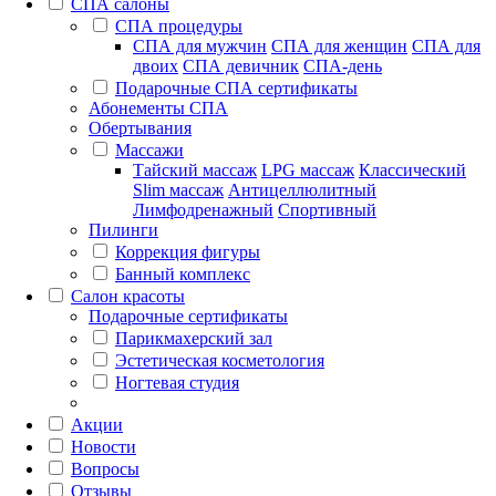
СПА салоны
СПА процедуры
СПА для мужчин
СПА для женщин
СПА для
двоих
СПА девичник
СПА-день
Подарочные СПА сертификаты
Абонементы СПА
Обертывания
Массажи
Тайский массаж
LPG массаж
Классический
Slim массаж
Антицеллюлитный
Лимфодренажный
Спортивный
Пилинги
Коррекция фигуры
Банный комплекс
Салон красоты
Подарочные сертификаты
Парикмахерский зал
Эстетическая косметология
Ногтевая студия
Акции
Новости
Вопросы
Отзывы