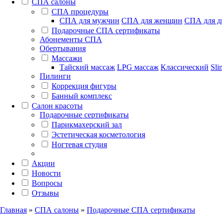
СПА салоны
СПА процедуры
СПА для мужчин
СПА для женщин
СПА для д
Подарочные СПА сертификаты
Абонементы СПА
Обертывания
Массажи
Тайский массаж
LPG массаж
Классический
Sli
Пилинги
Коррекция фигуры
Банный комплекс
Салон красоты
Подарочные сертификаты
Парикмахерский зал
Эстетическая косметология
Ногтевая студия
Акции
Новости
Вопросы
Отзывы
Главная
»
СПА салоны
»
Подарочные СПА сертификаты