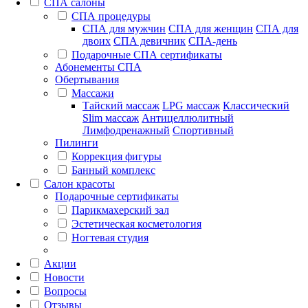
СПА салоны
СПА процедуры
СПА для мужчин
СПА для женщин
СПА для
двоих
СПА девичник
СПА-день
Подарочные СПА сертификаты
Абонементы СПА
Обертывания
Массажи
Тайский массаж
LPG массаж
Классический
Slim массаж
Антицеллюлитный
Лимфодренажный
Спортивный
Пилинги
Коррекция фигуры
Банный комплекс
Салон красоты
Подарочные сертификаты
Парикмахерский зал
Эстетическая косметология
Ногтевая студия
Акции
Новости
Вопросы
Отзывы