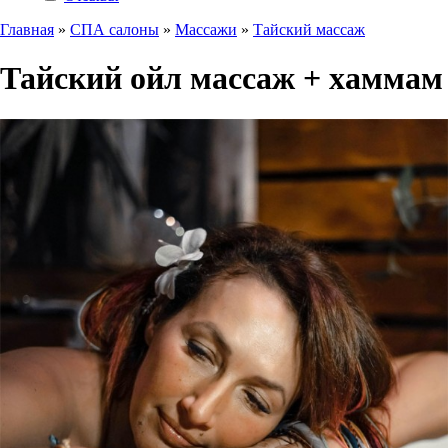
Главная
»
СПА салоны
»
Массажи
»
Тайский массаж
Тайский ойл массаж + хаммам