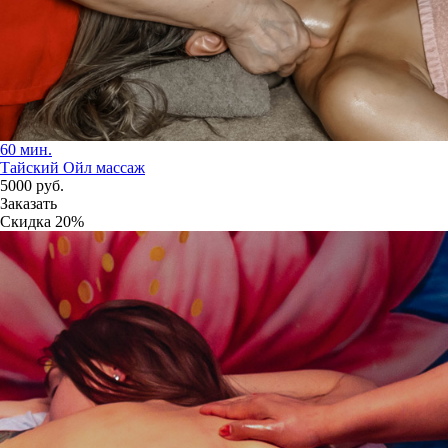
60 мин.
Тайский Ойл массаж
5000
руб.
Заказать
Скидка
20%