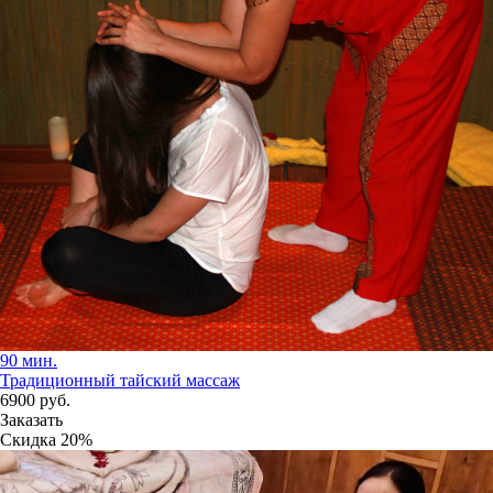
90 мин.
Традиционный тайский массаж
6900
руб.
Заказать
Скидка
20%