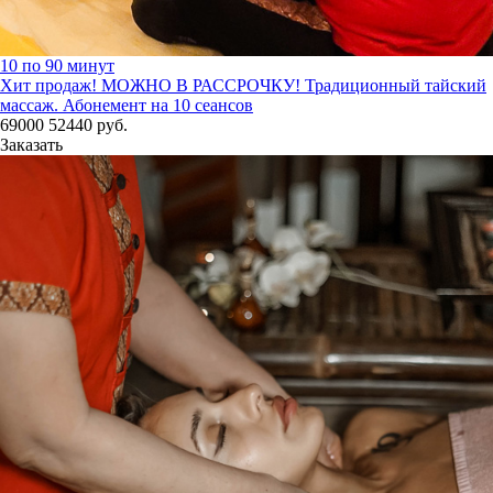
10 по 90 минут
Хит продаж! МОЖНО В РАССРОЧКУ!
Традиционный тайский
массаж. Абонемент на 10 сеансов
69000
52440
руб.
Заказать