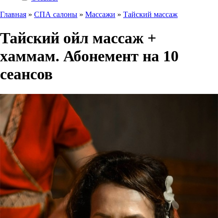
Главная
»
СПА салоны
»
Массажи
»
Тайский массаж
Тайский ойл массаж +
хаммам. Абонемент на 10
сеансов