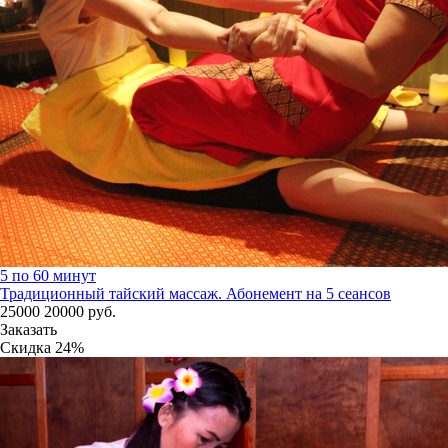
5 по 60 минут
Традиционный тайский массаж. Абонемент на 5 сеансов
25000
20000
руб.
Заказать
Скидка
24%