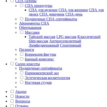
СПА салоны
СПА процедуры
СПА для мужчин
СПА для женщин
СПА для
двоих
СПА девичник
СПА-день
Подарочные СПА сертификаты
Абонементы СПА
Обертывания
Массажи
Тайский массаж
LPG массаж
Классический
Slim массаж
Антицеллюлитный
Лимфодренажный
Спортивный
Пилинги
Коррекция фигуры
Банный комплекс
Салон красоты
Подарочные сертификаты
Парикмахерский зал
Эстетическая косметология
Ногтевая студия
Акции
Новости
Вопросы
Отзывы