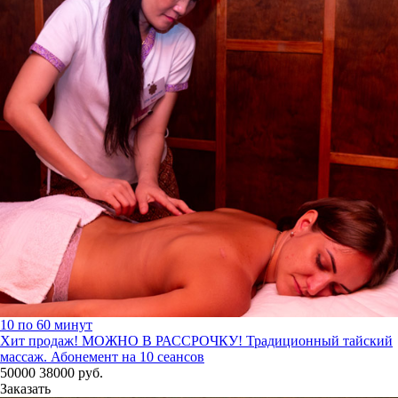
10 по 60 минут
Хит продаж! МОЖНО В РАССРОЧКУ!
Традиционный тайский
массаж. Абонемент на 10 сеансов
50000
38000
руб.
Заказать