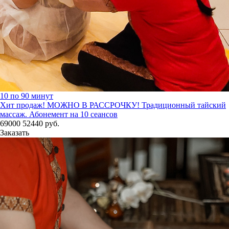
10 по 90 минут
Хит продаж! МОЖНО В РАССРОЧКУ!
Традиционный тайский
массаж. Абонемент на 10 сеансов
69000
52440
руб.
Заказать