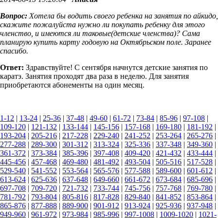
Вопрос:
Хотела бы водить своего ребенка на занятия по айкидо,
скажите пожалуйста нужно ли покупать ребенку для этого
членство, и имеются ли таковые(детские членства)? Сама
планирую купить карту годовую на Октябрьском поле. Заранее
спасибо.
Ответ:
Здравствуйте! С сентября начнутся детские занятия по
каратэ. Занятия проходят два раза в неделю. Для занятия
приобретаются абонементы на один месяц.
1-12
|
13-24
|
25-36
|
37-48
|
49-60
|
61-72
|
73-84
|
85-96
|
97-108
|
109-120
|
121-132
|
133-144
|
145-156
|
157-168
|
169-180
|
181-192
|
193-204
|
205-216
|
217-228
|
229-240
|
241-252
|
253-264
|
265-276
|
277-288
|
289-300
|
301-312
|
313-324
|
325-336
|
337-348
|
349-360
|
361-372
|
373-384
|
385-396
|
397-408
|
409-420
|
421-432
|
433-444
|
445-456
|
457-468
|
469-480
|
481-492
|
493-504
|
505-516
|
517-528
|
529-540
|
541-552
|
553-564
|
565-576
|
577-588
|
589-600
|
601-612
|
613-624
|
625-636
|
637-648
|
649-660
|
661-672
|
673-684
|
685-696
|
697-708
|
709-720
|
721-732
|
733-744
|
745-756
|
757-768
|
769-780
|
781-792
|
793-804
|
805-816
|
817-828
|
829-840
|
841-852
|
853-864
|
865-876
|
877-888
|
889-900
|
901-912
|
913-924
|
925-936
|
937-948
|
949-960
|
961-972
|
973-984
|
985-996
|
997-1008
|
1009-1020
|
1021-