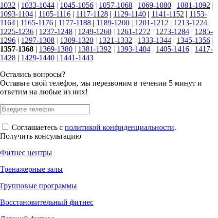
1032
|
1033-1044
|
1045-1056
|
1057-1068
|
1069-1080
|
1081-1092
|
1093-1104
|
1105-1116
|
1117-1128
|
1129-1140
|
1141-1152
|
1153-
1164
|
1165-1176
|
1177-1188
|
1189-1200
|
1201-1212
|
1213-1224
|
1225-1236
|
1237-1248
|
1249-1260
|
1261-1272
|
1273-1284
|
1285-
1296
|
1297-1308
|
1309-1320
|
1321-1332
|
1333-1344
|
1345-1356
|
1357-1368
|
1369-1380
|
1381-1392
|
1393-1404
|
1405-1416
|
1417-
1428
|
1429-1440
|
1441-1443
Остались вопросы?
Оставьте свой телефон, мы перезвоним в течении 5 минут и
ответим на любые из них!
Соглашаетесь с
политикой конфиденциальности
.
Получить консультацию
Фитнес центры
Тренажерные залы
Групповые программы
Восстановительный фитнес