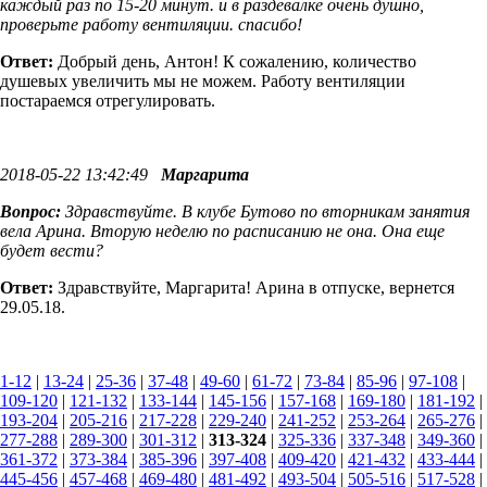
каждый раз по 15-20 минут. и в раздевалке очень душно,
проверьте работу вентиляции. спасибо!
Ответ:
Добрый день, Антон! К сожалению, количество
душевых увеличить мы не можем. Работу вентиляции
постараемся отрегулировать.
2018-05-22 13:42:49
Маргарита
Вопрос:
Здравствуйте. В клубе Бутово по вторникам занятия
вела Арина. Вторую неделю по расписанию не она. Она еще
будет вести?
Ответ:
Здравствуйте, Маргарита! Арина в отпуске, вернется
29.05.18.
1-12
|
13-24
|
25-36
|
37-48
|
49-60
|
61-72
|
73-84
|
85-96
|
97-108
|
109-120
|
121-132
|
133-144
|
145-156
|
157-168
|
169-180
|
181-192
|
193-204
|
205-216
|
217-228
|
229-240
|
241-252
|
253-264
|
265-276
|
277-288
|
289-300
|
301-312
|
313-324
|
325-336
|
337-348
|
349-360
|
361-372
|
373-384
|
385-396
|
397-408
|
409-420
|
421-432
|
433-444
|
445-456
|
457-468
|
469-480
|
481-492
|
493-504
|
505-516
|
517-528
|