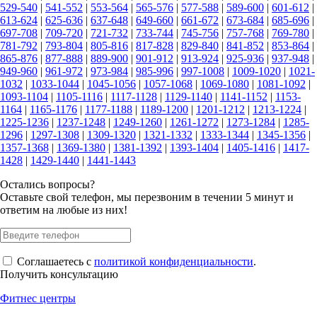
529-540
|
541-552
|
553-564
|
565-576
|
577-588
|
589-600
|
601-612
|
613-624
|
625-636
|
637-648
|
649-660
|
661-672
|
673-684
|
685-696
|
697-708
|
709-720
|
721-732
|
733-744
|
745-756
|
757-768
|
769-780
|
781-792
|
793-804
|
805-816
|
817-828
|
829-840
|
841-852
|
853-864
|
865-876
|
877-888
|
889-900
|
901-912
|
913-924
|
925-936
|
937-948
|
949-960
|
961-972
|
973-984
|
985-996
|
997-1008
|
1009-1020
|
1021-
1032
|
1033-1044
|
1045-1056
|
1057-1068
|
1069-1080
|
1081-1092
|
1093-1104
|
1105-1116
|
1117-1128
|
1129-1140
|
1141-1152
|
1153-
1164
|
1165-1176
|
1177-1188
|
1189-1200
|
1201-1212
|
1213-1224
|
1225-1236
|
1237-1248
|
1249-1260
|
1261-1272
|
1273-1284
|
1285-
1296
|
1297-1308
|
1309-1320
|
1321-1332
|
1333-1344
|
1345-1356
|
1357-1368
|
1369-1380
|
1381-1392
|
1393-1404
|
1405-1416
|
1417-
1428
|
1429-1440
|
1441-1443
Остались вопросы?
Оставьте свой телефон, мы перезвоним в течении 5 минут и
ответим на любые из них!
Соглашаетесь с
политикой конфиденциальности
.
Получить консультацию
Фитнес центры