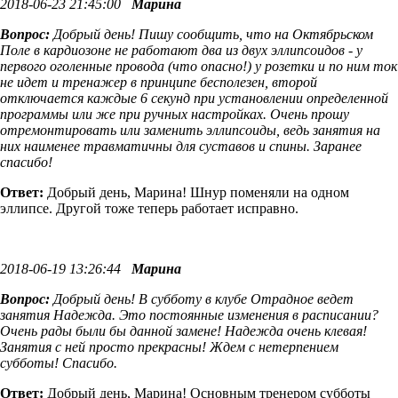
2018-06-23 21:45:00
Марина
Вопрос:
Добрый день! Пишу сообщить, что на Октябрьском
Поле в кардиозоне не работают два из двух эллипсоидов - у
первого оголенные провода (что опасно!) у розетки и по ним ток
не идет и тренажер в принципе бесполезен, второй
отключается каждые 6 секунд при установлении определенной
программы или же при ручных настройках. Очень прошу
отремонтировать или заменить эллипсоиды, ведь занятия на
них наименее травматичны для суставов и спины. Заранее
спасибо!
Ответ:
Добрый день, Марина! Шнур поменяли на одном
эллипсе. Другой тоже теперь работает исправно.
2018-06-19 13:26:44
Марина
Вопрос:
Добрый день! В субботу в клубе Отрадное ведет
занятия Надежда. Это постоянные изменения в расписании?
Очень рады были бы данной замене! Надежда очень клевая!
Занятия с ней просто прекрасны! Ждем с нетерпением
субботы! Спасибо.
Ответ:
Добрый день, Марина! Основным тренером субботы