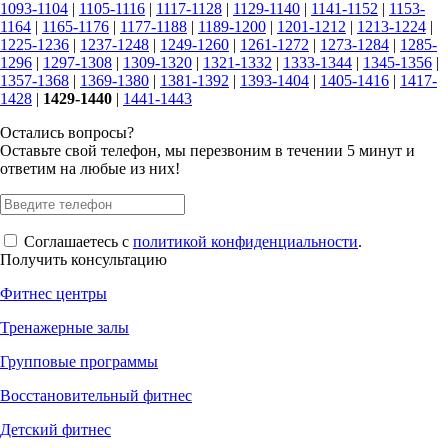
1093-1104
|
1105-1116
|
1117-1128
|
1129-1140
|
1141-1152
|
1153-
1164
|
1165-1176
|
1177-1188
|
1189-1200
|
1201-1212
|
1213-1224
|
1225-1236
|
1237-1248
|
1249-1260
|
1261-1272
|
1273-1284
|
1285-
1296
|
1297-1308
|
1309-1320
|
1321-1332
|
1333-1344
|
1345-1356
|
1357-1368
|
1369-1380
|
1381-1392
|
1393-1404
|
1405-1416
|
1417-
1428
|
1429-1440
|
1441-1443
Остались вопросы?
Оставьте свой телефон, мы перезвоним в течении 5 минут и
ответим на любые из них!
Соглашаетесь с
политикой конфиденциальности
.
Получить консультацию
Фитнес центры
Тренажерные залы
Групповые программы
Восстановительный фитнес
Детский фитнес