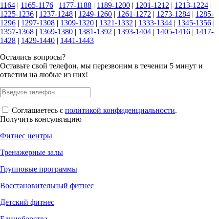
1164
|
1165-1176
|
1177-1188
|
1189-1200
|
1201-1212
|
1213-1224
|
1225-1236
|
1237-1248
|
1249-1260
|
1261-1272
|
1273-1284
|
1285-
1296
|
1297-1308
|
1309-1320
|
1321-1332
|
1333-1344
|
1345-1356
|
1357-1368
|
1369-1380
|
1381-1392
|
1393-1404
|
1405-1416
|
1417-
1428
|
1429-1440
|
1441-1443
Остались вопросы?
Оставьте свой телефон, мы перезвоним в течении 5 минут и
ответим на любые из них!
Соглашаетесь с
политикой конфиденциальности
.
Получить консультацию
Фитнес центры
Тренажерные залы
Групповые программы
Восстановительный фитнес
Детский фитнес
Единоборства