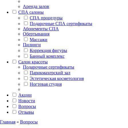
Аренда залов
СПА салоны
СПА процедуры
Подарочные СПА сертификаты
Абонементы СПА
Обертывания
Массажи
Пилинги
Коррекция фигуры
Банный комплекс
Салон красоты
Подарочные сертификаты
Парикмахерский зал
Эстетическая косметология
Ногтевая студия
Акции
Новости
Вопросы
Отзывы
Главная
»
Вопросы