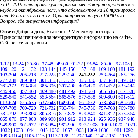
31.01.2019 меня проконсультировала менеджер по продажам в
клубе на октябрьском поле, что абонементов на 10 тренировок
нет. Есть только на 12. Ориентировочная цена 15000 руб.
Вопрос: где актуальная информация?
Ответ:
Добрый день, Екатерина! Менеджер был прав.
Приносим извинения за некорректную информацию на сайте.
Сейчас все исправили.
1-12
|
13-24
|
25-36
|
37-48
|
49-60
|
61-72
|
73-84
|
85-96
|
97-108
|
109-120
|
121-132
|
133-144
|
145-156
|
157-168
|
169-180
|
181-192
|
193-204
|
205-216
|
217-228
|
229-240
|
241-252
|
253-264
|
265-276
|
277-288
|
289-300
|
301-312
|
313-324
|
325-336
|
337-348
|
349-360
|
361-372
|
373-384
|
385-396
|
397-408
|
409-420
|
421-432
|
433-444
|
445-456
|
457-468
|
469-480
|
481-492
|
493-504
|
505-516
|
517-528
|
529-540
|
541-552
|
553-564
|
565-576
|
577-588
|
589-600
|
601-612
|
613-624
|
625-636
|
637-648
|
649-660
|
661-672
|
673-684
|
685-696
|
697-708
|
709-720
|
721-732
|
733-744
|
745-756
|
757-768
|
769-780
|
781-792
|
793-804
|
805-816
|
817-828
|
829-840
|
841-852
|
853-864
|
865-876
|
877-888
|
889-900
|
901-912
|
913-924
|
925-936
|
937-948
|
949-960
|
961-972
|
973-984
|
985-996
|
997-1008
|
1009-1020
|
1021-
1032
|
1033-1044
|
1045-1056
|
1057-1068
|
1069-1080
|
1081-1092
|
1093-1104
|
1105-1116
|
1117-1128
|
1129-1140
|
1141-1152
|
1153-