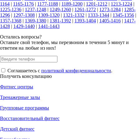
1164
|
1165-1176
|
1177-1188
|
1189-1200
|
1201-1212
|
1213-1224
|
1225-1236
|
1237-1248
|
1249-1260
|
1261-1272
|
1273-1284
|
1285-
1296
|
1297-1308
|
1309-1320
|
1321-1332
|
1333-1344
|
1345-1356
|
1357-1368
|
1369-1380
|
1381-1392
|
1393-1404
|
1405-1416
|
1417-
1428
|
1429-1440
|
1441-1443
Остались вопросы?
Оставьте свой телефон, мы перезвоним в течении 5 минут и
ответим на любые из них!
Соглашаетесь с
политикой конфиденциальности
.
Получить консультацию
Фитнес центры
Тренажерные залы
Групповые программы
Восстановительный фитнес
Детский фитнес