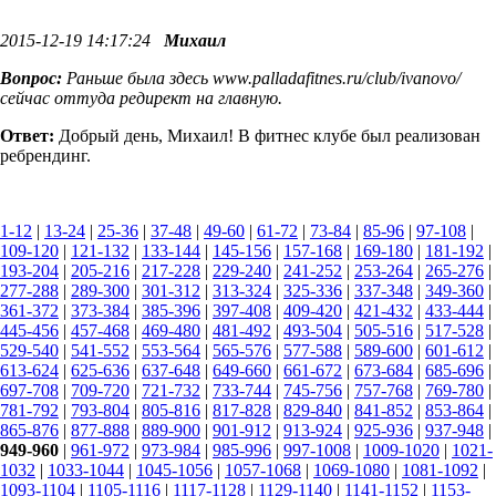
2015-12-19 14:17:24
Михаил
Вопрос:
Раньше была здесь www.palladafitnes.ru/club/ivanovo/
сейчас оттуда редирект на главную.
Ответ:
Добрый день, Михаил! В фитнес клубе был реализован
ребрендинг.
1-12
|
13-24
|
25-36
|
37-48
|
49-60
|
61-72
|
73-84
|
85-96
|
97-108
|
109-120
|
121-132
|
133-144
|
145-156
|
157-168
|
169-180
|
181-192
|
193-204
|
205-216
|
217-228
|
229-240
|
241-252
|
253-264
|
265-276
|
277-288
|
289-300
|
301-312
|
313-324
|
325-336
|
337-348
|
349-360
|
361-372
|
373-384
|
385-396
|
397-408
|
409-420
|
421-432
|
433-444
|
445-456
|
457-468
|
469-480
|
481-492
|
493-504
|
505-516
|
517-528
|
529-540
|
541-552
|
553-564
|
565-576
|
577-588
|
589-600
|
601-612
|
613-624
|
625-636
|
637-648
|
649-660
|
661-672
|
673-684
|
685-696
|
697-708
|
709-720
|
721-732
|
733-744
|
745-756
|
757-768
|
769-780
|
781-792
|
793-804
|
805-816
|
817-828
|
829-840
|
841-852
|
853-864
|
865-876
|
877-888
|
889-900
|
901-912
|
913-924
|
925-936
|
937-948
|
949-960
|
961-972
|
973-984
|
985-996
|
997-1008
|
1009-1020
|
1021-
1032
|
1033-1044
|
1045-1056
|
1057-1068
|
1069-1080
|
1081-1092
|
1093-1104
|
1105-1116
|
1117-1128
|
1129-1140
|
1141-1152
|
1153-