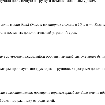
лучили достаточную нагрузку и остались довольны уроком.
хоть в олин день! Ольга и во вторник может в 10, а в чт Евген
сти поставить дополнительный утренний урок.
але групповых программ!!он ооочень пыльный, мы же этим дыш
раторы проведут с инструкторами групповых программ дополн
ожно самостоятельно посещать тренажерный зал (т.е иметь або
6 лет под расписку от родителей.