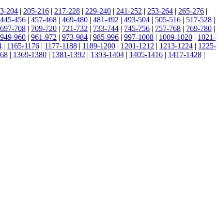
3-204
|
205-216
|
217-228
|
229-240
|
241-252
|
253-264
|
265-276
|
445-456
|
457-468
|
469-480
|
481-492
|
493-504
|
505-516
|
517-528
|
697-708
|
709-720
|
721-732
|
733-744
|
745-756
|
757-768
|
769-780
|
949-960
|
961-972
|
973-984
|
985-996
|
997-1008
|
1009-1020
|
1021-
4
|
1165-1176
|
1177-1188
|
1189-1200
|
1201-1212
|
1213-1224
|
1225-
368
|
1369-1380
|
1381-1392
|
1393-1404
|
1405-1416
|
1417-1428
|