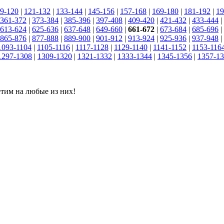
9-120
|
121-132
|
133-144
|
145-156
|
157-168
|
169-180
|
181-192
|
19
361-372
|
373-384
|
385-396
|
397-408
|
409-420
|
421-432
|
433-444
|
613-624
|
625-636
|
637-648
|
649-660
|
661-672
|
673-684
|
685-696
|
865-876
|
877-888
|
889-900
|
901-912
|
913-924
|
925-936
|
937-948
|
1093-1104
|
1105-1116
|
1117-1128
|
1129-1140
|
1141-1152
|
1153-116
1297-1308
|
1309-1320
|
1321-1332
|
1333-1344
|
1345-1356
|
1357-1
етим на любые из них!